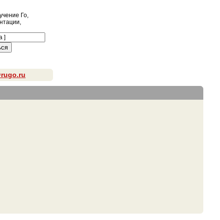
учение Го,
ентации,
rugo.ru