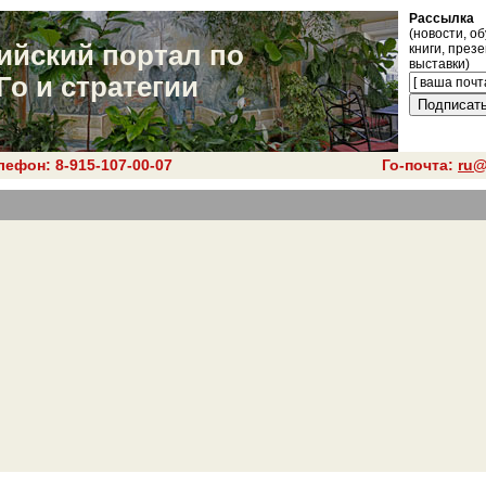
Рассылка
(новости, об
ийский портал по
книги, през
выставки)
Го и стратегии
лефон: 8-915-107-00-07
Го-почта:
ru@