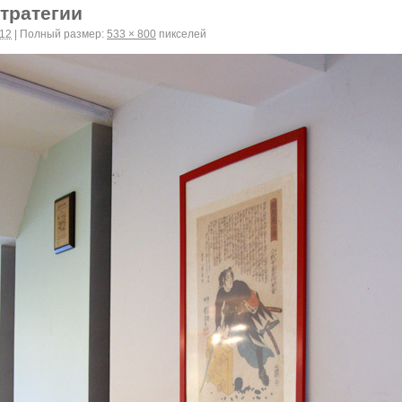
Стратегии
012
|
Полный размер:
533 × 800
пикселей