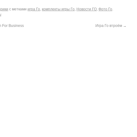
брики
с метками
игра Го
,
комплекты игры Го
,
Новости ГО
,
Фото Го
.
у
.
m For Business
Игра Го втроём
→