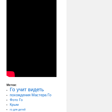
Метки:
Го учит видеть
похождения Мастера Го
Фото Го
Крым
го для детей