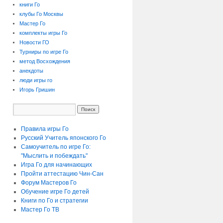
книги Го
клубы Го Москвы
Мастер Го
комплекты игры Го
Новости ГО
Турниры по игре Го
метод Восхождения
анекдоты
люди игры го
Игорь Гришин
Правила игры Го
Русский Учитель японского Го
Самоучитель по игре Го:
"Мыслить и побеждать"
Игра Го для начинающих
Пройти аттестацию
Чин-Сан
Форум Мастеров Го
Обучение игре Го детей
Книги по Го и стратегии
Мастер Го ТВ