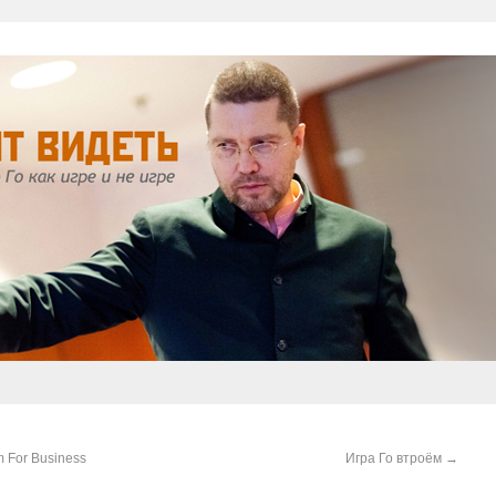
m For Business
Игра Го втроём
→