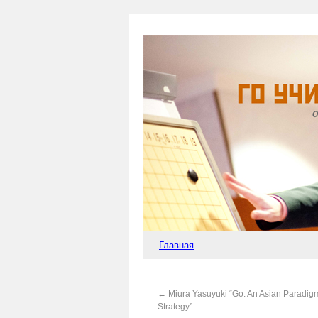
Главная
←
Miura Yasuyuki “Go: An Asian Paradig
Strategy”