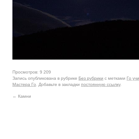
Просмотров: 9 209
Запись опубликована в рубрике
Без рубрики
с метками
Го уч
Мастера Го
. Добавьте в закладки
постоянную ссылку
.
←
Камни