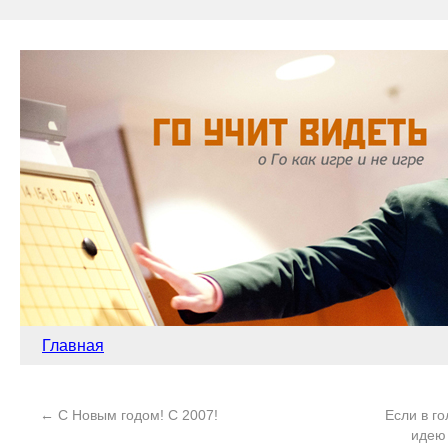
Главная
←
С Новым годом! С 2007!
Если в г
идею 