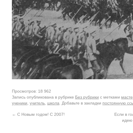
Просмотров: 18 962
Запись опубликована в рубрике
Без рубрики
с метками
масте
ученики
,
учитель
,
школа
. Добавьте в закладки
постоянную сс
←
С Новым годом! С 2007!
Если в г
идею 