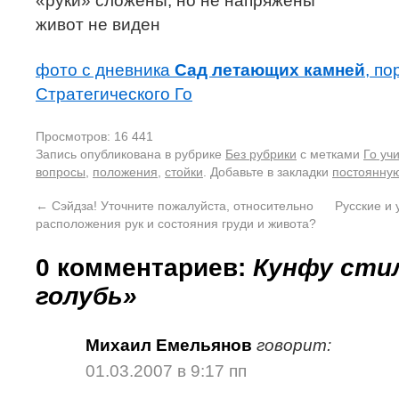
«руки» сложены, но не напряжены
живот не виден
фото с дневника
Сад летающих камней
, по
Стратегического Го
Просмотров: 16 441
Запись опубликована в рубрике
Без рубрики
с метками
Го уч
вопросы
,
положения
,
стойки
. Добавьте в закладки
постоянную
←
Сэйдза! Уточните пожалуйста, относительно
Русские и
расположения рук и состояния груди и живота?
0 комментариев:
Кунфу сти
голубь»
Михаил Емельянов
говорит:
01.03.2007 в 9:17 пп