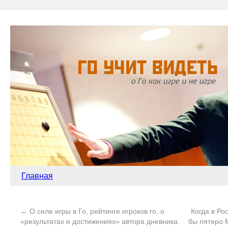
Главная
←
О силе игры в Го, рейтинге игроков го, о
Когда в Ро
«результатах и достижениях» автора дневника.
бы пятеро 