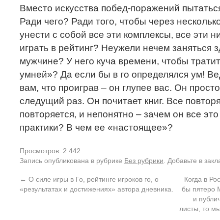
Вместо искусства побед-поражений пытатьс
Ради чего? Ради того, чтобы через нескольк
унести с собой все эти комплексы, все эти 
играть в рейтинг? Неужели нечем заняться 
мужчине? У него куча времени, чтобы тратит
умней»? Да если бы в го определялся ум! Ве
вам, что проиграв – он глупее вас. Он прост
следущий раз. Он почитает книг. Все повтор
повторяется, и непонятно – зачем он все это
практики? В чем ее «настоящее»?
Просмотров: 2 442
Запись опубликована в рубрике
Без рубрики
. Добавьте в зак
←
О силе игры в Го, рейтинге игроков го, о
Когда в Ро
«результатах и достижениях» автора дневника.
бы пятеро 
и публи
листы, то мы