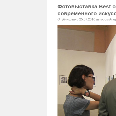
Фотовыставка Best o
современного искус
Опубликовано
25.07.2010
автором
Arag