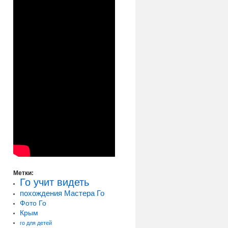
Метки:
Го учит видеть
похождения Мастера Го
Фото Го
Крым
го для детей