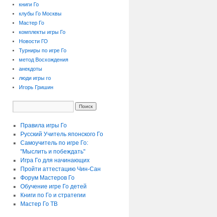
книги Го
клубы Го Москвы
Мастер Го
комплекты игры Го
Новости ГО
Турниры по игре Го
метод Восхождения
анекдоты
люди игры го
Игорь Гришин
Правила игры Го
Русский Учитель японского Го
Самоучитель по игре Го:
"Мыслить и побеждать"
Игра Го для начинающих
Пройти аттестацию
Чин-Сан
Форум Мастеров Го
Обучение игре Го детей
Книги по Го и стратегии
Мастер Го ТВ