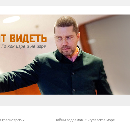
а красноярских
Тайны водоёмов. Жигулёвское море.
→