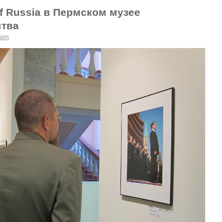
f Russia в Пермском музее
ства
orn