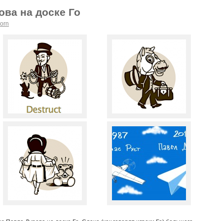
ова на доске Го
orn