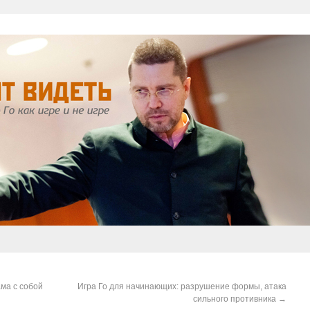
ама с собой
Игра Го для начинающих: разрушение формы, атака
сильного противника
→