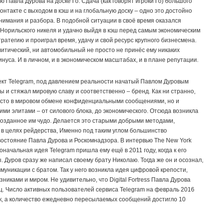
 Павла Дурова на доске Го. Сдача (как говорят игроки Го) большого
онтакте с выходом в кэш и на глобальную доску – одно это достойно
внимания и разбора. В подобной ситуации в своё время оказался
Норильского никеля и удачно выйдя в кэш перед самым экономическим
ратегию и проиграл время, удачу и свой ресурс крупного бизнесмена.
литический, ни автомобильный не просто не принёс ему никаких
нуса. И в личном, и в экономическом масштабах, и в плане репутации.
оект Telegram, под давлением реальности начатый Павлом Дуровым
ы и стяжал мировую славу и соответственно – бренд. Как ни странно,
место в мировом обмене конфиденциальными сообщениями, но и
ими элитами – от силового блока, до экономического. Отсюда возникла
созданное им чудо. Делается это старыми добрыми методами,
 в целях рейдерства, Именно под таким углом большинство
остояние Павла Дурова и Роскомнадзора. В интервью The New York
оначальная идея Telegram пришла ему ещё в 2011 году, когда к его
 Дуров сразу же написал своему брату Николаю. Тогда же он и осознал,
ммуникации с братом. Так у него возникла идея цифровой крепости,
иками и миром. Не удивительно, что Digital Fortress Павла Дурова
ц. Число активных пользователей сервиса Telegram на февраль 2016
ек, а количество ежедневно пересылаемых сообщений достигло 10