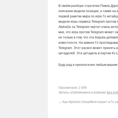
В своём разборе стратегии Павла Дуро
описании модели позиции, а также на 
первой ракетки мира по игре Го китайц
модели игры сервиса Telegram против 
AlphaGo за Telegram чертит очень инт
мне, что игра против Telegram может о
не только в том, что эта борьба добав
известности. На камнях Го проглядывае
Telegram. Этот раскол может принять
цитаделей. Эта цитадель в партии Кэ 
Буду рад и признателен любым вашим 
Просмотров: 2 099
Запись опубликована в рубрике
Без ру
←
Как AlphaGo DeepMind играет в Го с