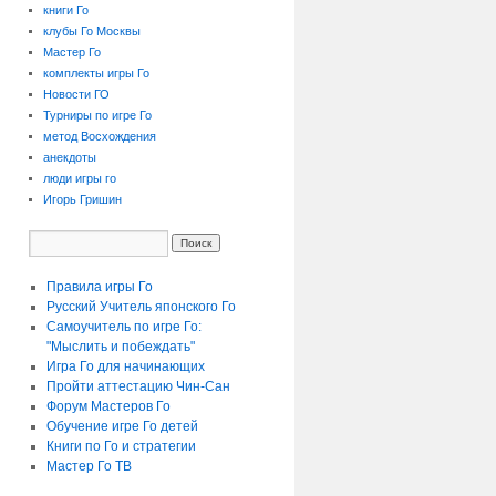
книги Го
клубы Го Москвы
Мастер Го
комплекты игры Го
Новости ГО
Турниры по игре Го
метод Восхождения
анекдоты
люди игры го
Игорь Гришин
Правила игры Го
Русский Учитель японского Го
Самоучитель по игре Го:
"Мыслить и побеждать"
Игра Го для начинающих
Пройти аттестацию
Чин-Сан
Форум Мастеров Го
Обучение игре Го детей
Книги по Го и стратегии
Мастер Го ТВ