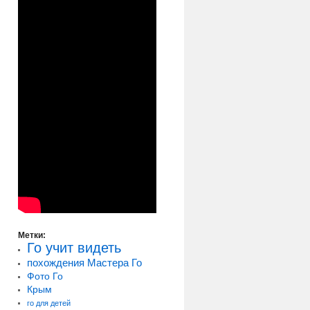
Метки:
Го учит видеть
похождения Мастера Го
Фото Го
Крым
го для детей