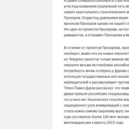
Я давно собирался разобрать стратегию
угла под названием социальная сеть вк
самого пристального стратегического 
Прохоров. Отдав под давлением акции 
кризисом Прохоров однако не нашёл ст
Ни один из проектов Прохорова, ни по
дивидентов, а отправил Прохорова в ми
В отличии от проектов Прохорова, пр
наоборот, вывел его на новые горизонт
но Telegram занял не только важное 
оказался весьма востребован российск
потребность вновь отобрать у Дурова 
используя государственные инстанции
наблюдателей и рассматривает против
Times Павел Дуров рассказал, что перв
двери пришли российские спецназовцы.
что у него нет безопасного способа ко
защищённого узла коммуникаций с союзн
стала нужна самому широкому кругу ли
года составляло более 100 млн челов
миллиардов уже к августу 2015 года.