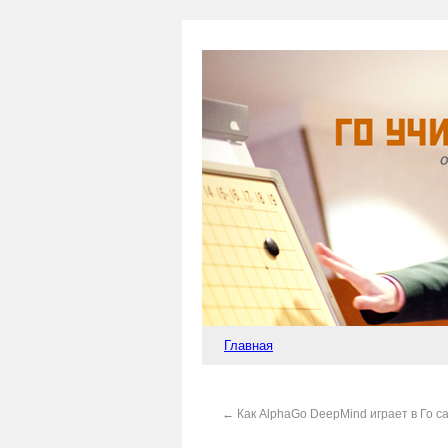
Главная
←
Как AlphaGo DeepMind играет в Го с