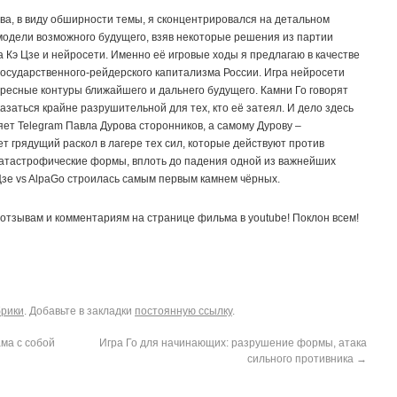
ва, в виду обширности темы, я сконцентрировался на детальном
модели возможного будущего, взяв некоторые решения из партии
а Кэ Цзе и нейросети. Именно её игровые ходы я предлагаю в качестве
государственного-рейдерского капитализма России. Игра нейросети
ересные контуры ближайшего и дальнего будущего. Камни Го говорят
казаться крайне разрушительной для тех, кто её затеял. И дело здесь
ляет Telegram Павла Дурова сторонников, а самому Дурову –
т грядущий раскол в лагере тех сил, которые действуют против
 катастрофические формы, вплоть до падения одной из важнейших
Цзе vs AlpaGo строилась самым первым камнем чёрных.
отзывам и комментариям на странице фильма в youtube! Поклон всем!
брики
. Добавьте в закладки
постоянную ссылку
.
ама с собой
Игра Го для начинающих: разрушение формы, атака
сильного противника
→