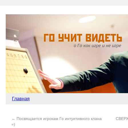
Главная
←
Посвящается игрокам Го интуитивного клана
СВЕР
=)