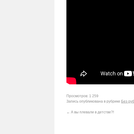
Просмотров: 1 259
Запись опубликована в рубрике
Без ру
←
А вы плевали в детстве?!