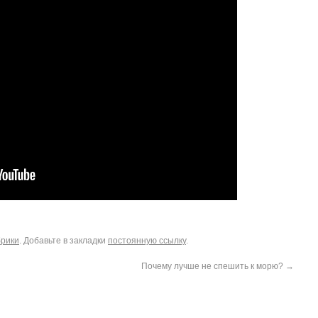
брики
. Добавьте в закладки
постоянную ссылку
.
Почему лучше не спешить к морю?
→