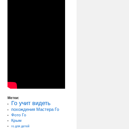
Метки:
Го учит видеть
похождения Мастера Го
Фото Го
Крым
го для детей