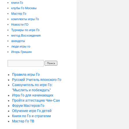
книги Го
клубы Го Москвы
Мастер Го
комплекты игры Го
Новости ГО
Турниры по игре Го
метод Восхождения
анекдоты
люди игры го
Игорь Гришин
Правила игры Го
Русский Учитель японского Го
Самоучитель по игре Го:
"Мыслить и побеждать"
Игра Го для начинающих
Пройти аттестацию
Чин-Сан
Форум Мастеров Го
Обучение игре Го детей
Книги по Го и стратегии
Мастер Го ТВ