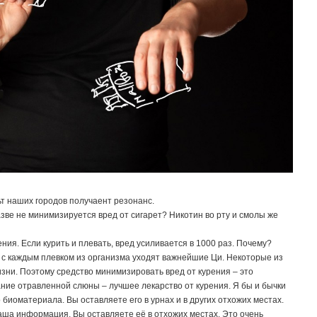
т наших городов получаент резонанс.
азве не минимизируется вред от сигарет? Никотин во рту и смолы же
ия. Если курить и плевать, вред усиливается в 1000 раз. Почему?
 с каждым плевком из организма уходят важнейшие Ци. Некоторые из
зни. Поэтому средство минимизировать вред от курения – это
ание отравленной слюны – лучшее лекарство от курения. Я бы и бычки
 биоматериала. Вы оставляете его в урнах и в других отхожих местах.
аша информация. Вы оставляете её в отхожих местах. Это очень