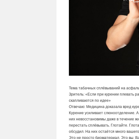
Тема табачных сплёвываний на асфаль
Зритель: «Если при курении плевать р
скапливаются по идее»
Отвечаю: Медицина доказала вред курен
Курение усиливает слюноотделение. А
них невосстановимы даже в течение жи
перестать сплёвывать. Глотайте. Глот
обсудил. На них остаётся много вашего
Это не просто биоматериал. Это вы. В