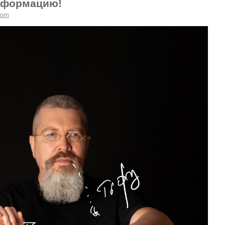
информацию!
orn