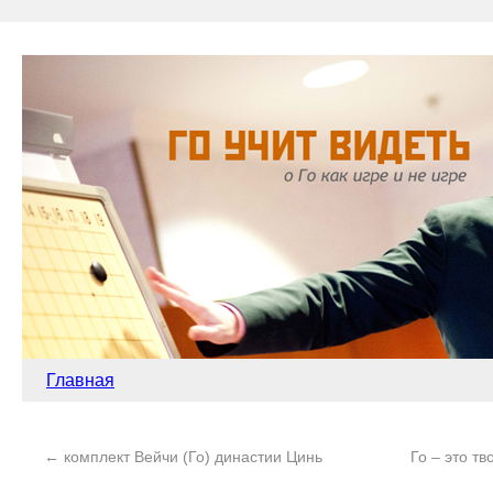
Главная
←
комплект Вейчи (Го) династии Цинь
Го – это т