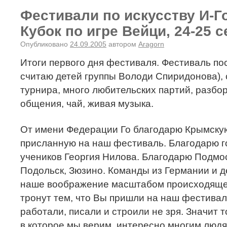
Фестивали по искусству И-Го
Кубок по игре Вейци, 24-25 
Опубликовано
24.09.2005
автором
Aragorn
Итоги первого дня фестиваля. Фестиваль пос
считаю детей группы Володи Спиридонова), 
турнира, много любительских партий, разбо
общения, чай, живая музыка.
От имени Федерации Го благодарю Крымску
присланную на наш фестиваль. Благодарю г
учеников Георгия Нилова. Благодарю Подмос
Подольск, Зюзино. Команды из Германии и 
наше воображение масштабом происходящего
тронут тем, что Вы пришли на наш фестиваль
работали, писали и строили не зря. Значит то
в которое мы верим, интересно многим людя