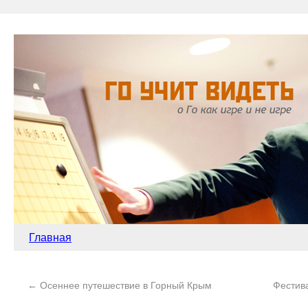
Главная
←
Осеннее путешествие в Горный Крым
Фестива