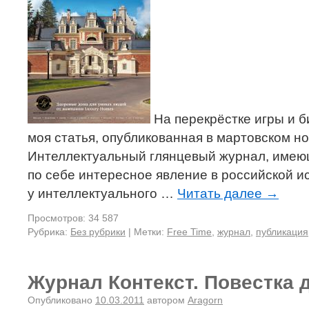
На перекрёстке игры и б
моя статья, опубликованная в мартовском н
Интеллектуальный глянцевый журнал, имею
по себе интересное явление в российской и
у интеллектуального …
Читать далее
→
Просмотров: 34 587
Рубрика:
Без рубрики
|
Метки:
Free Time
,
журнал
,
публикация
Журнал Контекст. Повестка 
Опубликовано
10.03.2011
автором
Aragorn