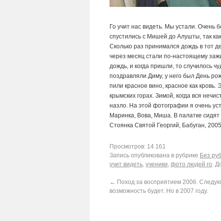
Го учит нас видеть. Мы устали. Очень 
спустились с Мишей до Алушты, так как
Сколько раз принимался дождь в тот ден
через месяц стали по-настоящему зажи
дождь, и когда пришли, то случилось ч
поздравляли Диму, у него был День ро
пили красное вино, красное как кровь.
крымских горах. Зимой, когда вся нечи
назло. На этой фотографии я очень уста
Маринка, Вова, Миша. В палатке сидят 1
Стоянка Святой Георгий, Бабуган, 2005
Просмотров: 14 161
Запись опубликована в рубрике
Без ру
учит видеть
,
ученики
,
фото людей го
. Д
←
Поход за восприятием 2006. Следу
возможность будет. Но в 2007 году.