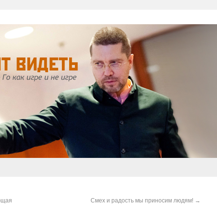
ющая
Смех и радость мы приносим людям!
→