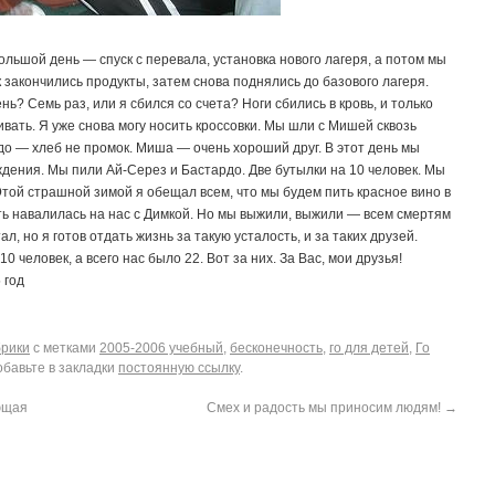
большой день — спуск с перевала, установка нового лагеря, а потом мы
 закончились продукты, затем снова поднялись до базового лагеря.
ь? Семь раз, или я сбился со счета? Ноги сбились в кровь, и только
вать. Я уже снова могу носить кроссовки. Мы шли с Мишей сквозь
удо — хлеб не промок. Миша — очень хороший друг. В этот день мы
ждения. Мы пили Ай-Серез и Бастардо. Две бутылки на 10 человек. Мы
 Этой страшной зимой я обещал всем, что мы будем пить красное вино в
сть навалилась на нас с Димкой. Но мы выжили, выжили — всем смертям
л, но я готов отдать жизнь за такую усталость, и за таких друзей.
0 человек, а всего нас было 22. Вот за них. За Вас, мои друзья!
 год
брики
с метками
2005-2006 учебный
,
бесконечность
,
го для детей
,
Го
обавьте в закладки
постоянную ссылку
.
ющая
Смех и радость мы приносим людям!
→