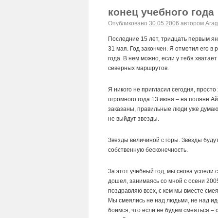
конец учебного года
Опубликовано
30.05.2006
автором
Arag
Последние 15 лет, тридцать первым ян
31 мая. Год закончен. Я отметил его в
года. В нем можно, если у тебя хватае
северных маршрутов.
Я никого не пригласил сегодня, прост
огромного года 13 июня – на поляне А
заказаны, правильные люди уже думают
не выйдут звезды.
Звезды величиной с горы. Звезды будут
собственную бесконечность.
За этот учебный год, мы снова успели 
дошел, занимаясь со мной с осени 2005,
поздравляю всех, с кем мы вместе сме
Мы смеялись не над людьми, не над ид
боимся, что если не будем смеяться –