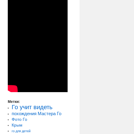
Метки:
Го учит видеть
похождения Мастера Го
Фото Го
Крым
го для детей