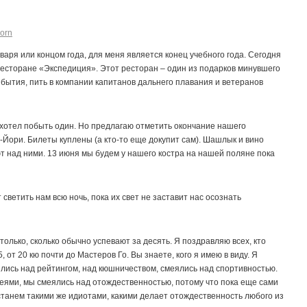
orn
варя или концом года, для меня является конец учебного года. Сегодня
 ресторане «Экспедиция». Этот ресторан – один из подарков минувшего
т бытия, пить в компании капитанов дальнего плавания и ветеранов
о хотел побыть один. Но предлагаю отметить окончание нашего
й-Йори. Билеты куплены (а кто-то еще докупит сам). Шашлык и вино
 над ними. 13 июня мы будем у нашего костра на нашей поляне пока
 светить нам всю ночь, пока их свет не заставит нас осознать
столько, сколько обычно успевают за десять. Я поздравляю всех, кто
 от 20 кю почти до Мастеров Го. Вы знаете, кого я имею в виду. Я
ялись над рейтингом, над кюшничеством, смеялись над спортивностью.
еями, мы смеялись над отождественностью, потому что пока еще сами
 станем такими же идиотами, какими делает отождественность любого из