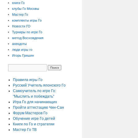
книги Го
клубы Го Москвы
Мастер Го
комплекты игры Го
Новости ГО
Турниры по игре Го
метод Восхождения
анекдоты
люди игры го
Игорь Гришин
Правила игры Го
Русский Учитель японского Го
Самоучитель по игре Го:
"Мыслить и побеждать"
Игра Го для начинающих
Пройти аттестацию
Чин-Сан
Форум Мастеров Го
Обучение игре Го детей
Книги по Го и стратегии
Мастер Го ТВ