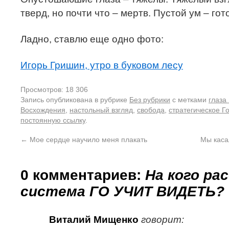
тверд, но почти что – мертв. Пустой ум – гот
Ладно, ставлю еще одно фото:
Игорь Гришин, утро в буковом лесу
Просмотров: 18 306
Запись опубликована в рубрике
Без рубрики
с метками
глаза
Восхождения
,
настольный взгляд
,
свобода
,
стратегическое Г
постоянную ссылку
.
←
Мое сердце научило меня плакать
Мы каса
0 комментариев:
На кого ра
система ГО УЧИТ ВИДЕТЬ?
Виталий Мищенко
говорит: