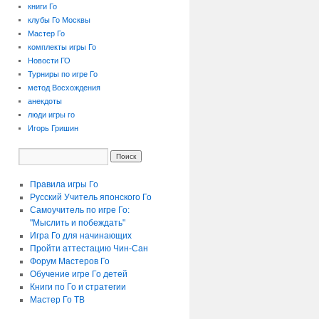
книги Го
клубы Го Москвы
Мастер Го
комплекты игры Го
Новости ГО
Турниры по игре Го
метод Восхождения
анекдоты
люди игры го
Игорь Гришин
Правила игры Го
Русский Учитель японского Го
Самоучитель по игре Го:
"Мыслить и побеждать"
Игра Го для начинающих
Пройти аттестацию
Чин-Сан
Форум Мастеров Го
Обучение игре Го детей
Книги по Го и стратегии
Мастер Го ТВ