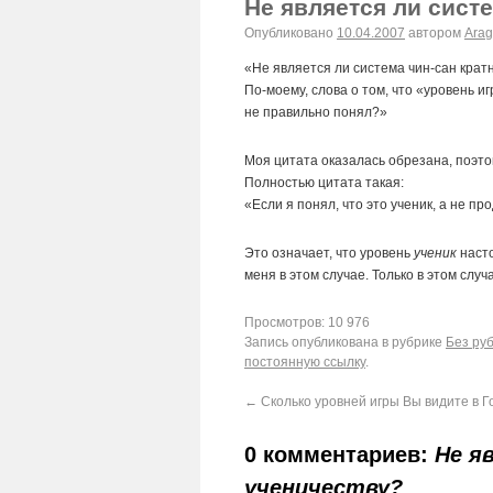
Не является ли сист
Опубликовано
10.04.2007
автором
Arag
«Не является ли система чин-сан крат
По-моему, слова о том, что «уровень иг
не правильно понял?»
Моя цитата оказалась обрезана, поэто
Полностью цитата такая:
«Если я понял, что это ученик, а не п
Это означает, что уровень
ученик
насто
меня в этом случае. Только в этом случ
Просмотров: 10 976
Запись опубликована в рубрике
Без ру
постоянную ссылку
.
←
Сколько уровней игры Вы видите в Г
0 комментариев:
Не я
ученичеству?