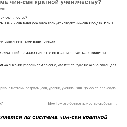
ема чин-сан кратной ученичеству?
orn
ной ученичеству?
ры в чин и сан меня уже мало волнует» сводит чин-сан к кю-дан. Или я
му смысл ее в таком виде потерян.
родолжающий, то уровень игры в чин и сан меня уже мало волнует».
лько высокий уровень сам по себе, что
чин-сан
уже не особо важен для
ае.
брики
с метками
разряды
,
сан
,
уровни
,
ученики
,
чин
. Добавьте в закладки
о?
Мое Го – это боевое искусство свободы!
→
вляется ли система чин-сан кратной