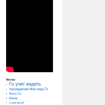
Метки:
Го учит видеть
похождения Мастера Го
Фото Го
Крым
го для детей