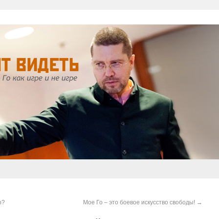
о?
Мое Го – это боевое искусство свободы!
→