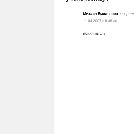
Михаил Емельянов
говорит
11.04.2007 в 8:48 дп
понял мысль