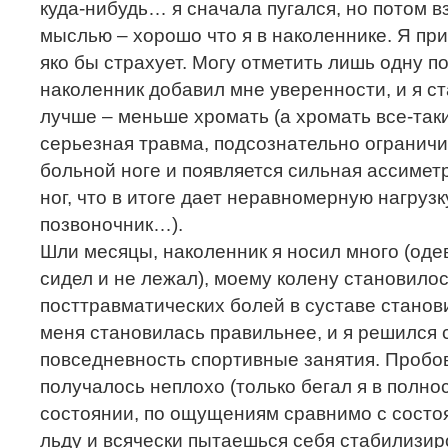
куда-нибудь… я сначала пугался, но потом в
мыслью – хорошо что я в наколеннике. Я при
яко бы страхует. Могу отметить лишь одну 
наколенник добавил мне уверенности, и я ст
лучше – меньше хромать (а хромать все-таки
серьезная травма, подсознательно ограничи
больной ноге и появляется сильная ассимет
ног, что в итоге дает неравномерную нагрузку
позвоночник…).
Шли месяцы, наколенник я носил много (одев
сидел и не лежал), моему колену становило
посттравматических болей в суставе станов
меня становилась правильнее, и я решился 
повседневность спортивные занятия. Пробов
получалось неплохо (только бегал я в полн
состоянии, по ощущениям сравнимо с состо
льду и всячески пытаешься себя стабилизир