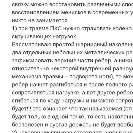
связку можно восстановить различными спо
восстановлением менисков в современных у
никто не занимается.
1) при травме ПКС нужно страховать колено
скручивающих нагрузок.
Рассматриваю простой шарнирный наколенни
два отдельных небольших металлических ре
зафиксировать верхние части ребер, а ниж
относительно некоторой внутренней равноу
механизма травмы – подворота ноги), то мож
ребер начнет разгибаться и после полного р
сопротивляться нагрузке, а вот другое ребр
сгибаться по ходу нагрузки и никакого сопр
будет!!! это означает что так называемая (о
будет только в одной точке, то есть наколен
бесполезен и сустав держать не будет вооб
2) наколенник призван страховать ногу в ри