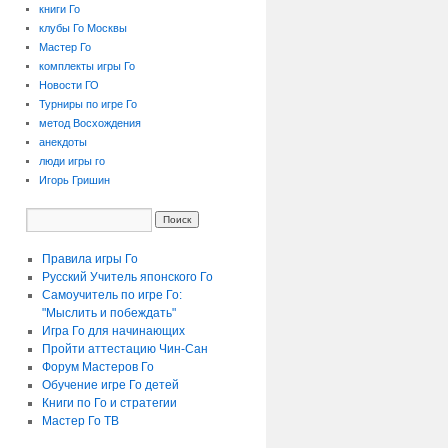
книги Го
клубы Го Москвы
Мастер Го
комплекты игры Го
Новости ГО
Турниры по игре Го
метод Восхождения
анекдоты
люди игры го
Игорь Гришин
Правила игры Го
Русский Учитель японского Го
Самоучитель по игре Го:
"Мыслить и побеждать"
Игра Го для начинающих
Пройти аттестацию
Чин-Сан
Форум Мастеров Го
Обучение игре Го детей
Книги по Го и стратегии
Мастер Го ТВ