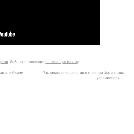
брики
. Добавьте в закладки
постоянную ссылку
.
тав в любимом
Распределение энергии в теле при физических
упражнениях
→