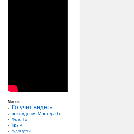
Метки:
Го учит видеть
похождения Мастера Го
Фото Го
Крым
го для детей