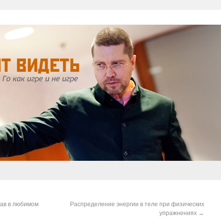
тав в любимом
Распределение энергии в теле при физических
упражнениях
→