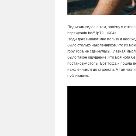
Под моим видео о том, почему я отказ
https://youtu.be/5JpT2uuK04s
Люди доказывают мне пользу и необход
было столько наколенников, что их мо
гору, гора не сдвинулась. Главная 
было такое ощущение, что моя нога бе
постановку стопы. Вот тогда и пошла пе
наколенником до старости. А там уже и
публикацию.