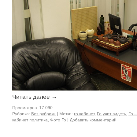
Читать далее
→
Просмотров: 17 090
Рубрика:
Без рубрики
|
Метки:
го кабинет
,
Го учит видеть
,
Го 
кабинет политика
,
Фото Го
|
Добавить комментарий