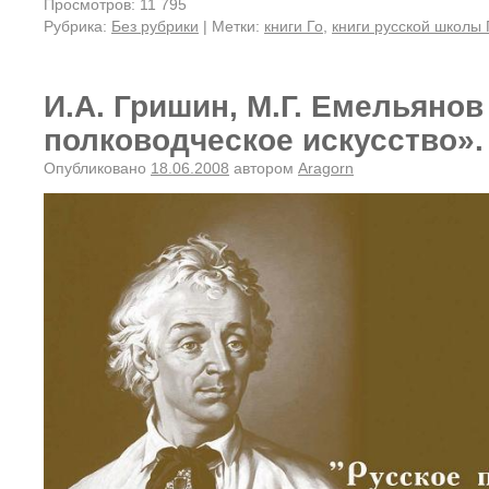
Просмотров: 11 795
Рубрика:
Без рубрики
|
Метки:
книги Го
,
книги русской школы 
И.А. Гришин, М.Г. Емельянов
полководческое искусство».
Опубликовано
18.06.2008
автором
Aragorn