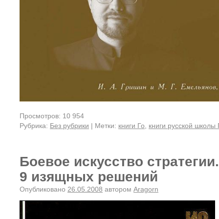
Просмотров: 10 954
Рубрика:
Без рубрики
|
Метки:
книги Го
,
книги русской школы 
Боевое искусство стратегии.
9 изящных решений
Опубликовано
26.05.2008
автором
Aragorn