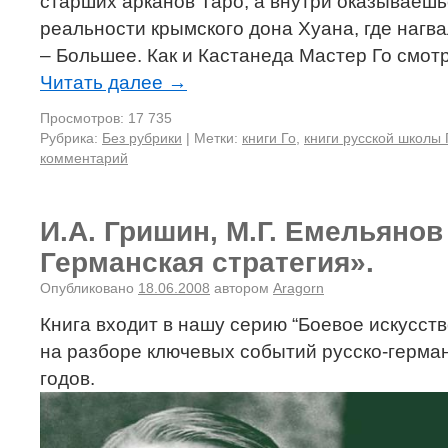
старших арканов Таро, а внутри оказываешь
реальности крымского дона Хуана, где нагва
– Большее. Как и Кастанеда Мастер Го смо
Читать далее
→
Просмотров: 17 735
Рубрика:
Без рубрики
|
Метки:
книги Го
,
книги русской школы 
комментарий
И.А. Гришин, М.Г. Емельянов
Германская стратегия».
Опубликовано
18.06.2008
автором
Aragorn
Книга входит в нашу серию “Боевое искусств
на разборе ключевых событий русско-герма
годов.