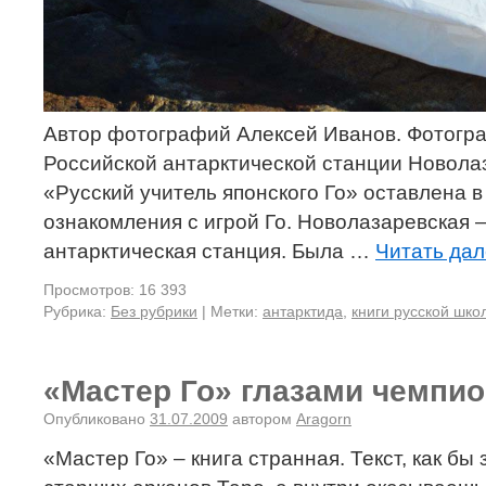
Автор фотографий Алексей Иванов. Фотогр
Российской антарктической станции Новолаз
«Русский учитель японского Го» оставлена в
ознакомления с игрой Го. Новолазаревская 
антарктическая станция. Была …
Читать да
Просмотров: 16 393
Рубрика:
Без рубрики
|
Метки:
антарктида
,
книги русской шко
«Мастер Го» глазами чемпи
Опубликовано
31.07.2009
автором
Aragorn
«Мастер Го» – книга странная. Текст, как бы 