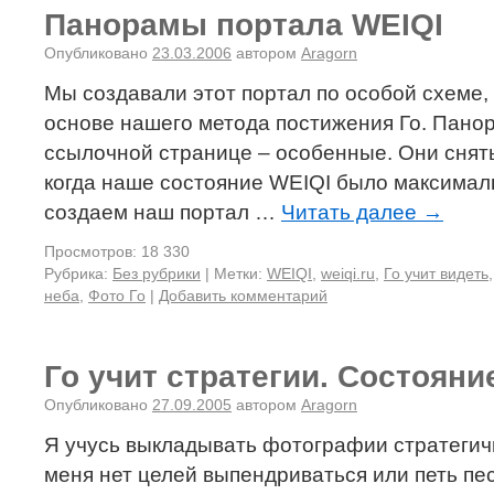
Панорамы портала WEIQI
Опубликовано
23.03.2006
автором
Aragorn
Мы создавали этот портал по особой схеме, 
основе нашего метода постижения Го. Пано
ссылочной странице – особенные. Они снят
когда наше состояние WEIQI было максимал
создаем наш портал …
Читать далее
→
Просмотров: 18 330
Рубрика:
Без рубрики
|
Метки:
WEIQI
,
weiqi.ru
,
Го учит видеть
неба
,
Фото Го
|
Добавить комментарий
Го учит стратегии. Состояни
Опубликовано
27.09.2005
автором
Aragorn
Я учусь выкладывать фотографии стратегичн
меня нет целей выпендриваться или петь пе