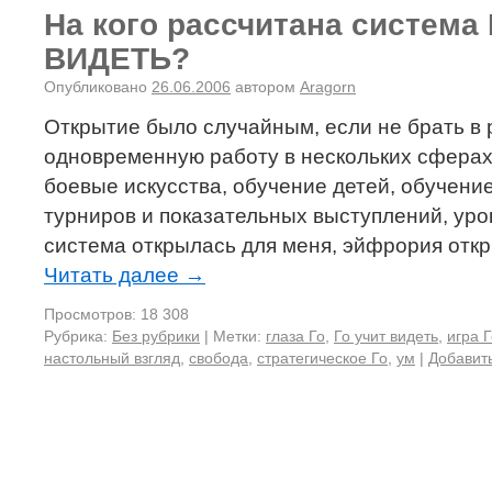
На кого рассчитана система
ВИДЕТЬ?
Опубликовано
26.06.2006
автором
Aragorn
Открытие было случайным, если не брать в 
одновременную работу в нескольких сферах 
боевые искусства, обучение детей, обучени
турниров и показательных выступлений, урок
система открылась для меня, эйфрория отк
Читать далее
→
Просмотров: 18 308
Рубрика:
Без рубрики
|
Метки:
глаза Го
,
Го учит видеть
,
игра 
настольный взгляд
,
свобода
,
стратегическое Го
,
ум
|
Добавит