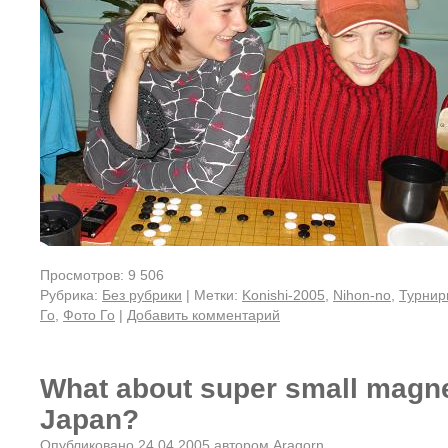
Просмотров: 9 506
Рубрика:
Без рубрики
|
Метки:
Konishi-2005
,
Nihon-no
,
Турнир
Го
,
Фото Го
|
Добавить комментарий
What about super small magne
Japan?
Опубликовано
24.04.2005
автором
Aragorn