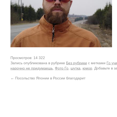
Просмотров: 14 322
Запись опубликована в рубрике
Без рубрики
с метками
Го уч
нарочно не придумаешь
,
Фото Го
,
шутка
,
юмор
. Добавьте в 
←
Посольство Японии в России благодарит