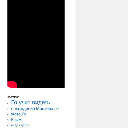
Метки:
Го учит видеть
похождения Мастера Го
Фото Го
Крым
го для детей