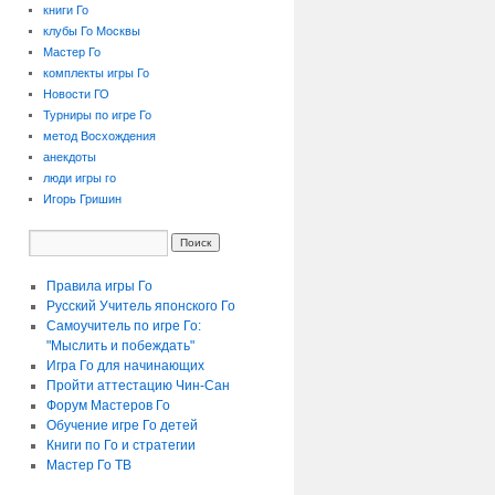
книги Го
клубы Го Москвы
Мастер Го
комплекты игры Го
Новости ГО
Турниры по игре Го
метод Восхождения
анекдоты
люди игры го
Игорь Гришин
Правила игры Го
Русский Учитель японского Го
Самоучитель по игре Го:
"Мыслить и побеждать"
Игра Го для начинающих
Пройти аттестацию
Чин-Сан
Форум Мастеров Го
Обучение игре Го детей
Книги по Го и стратегии
Мастер Го ТВ