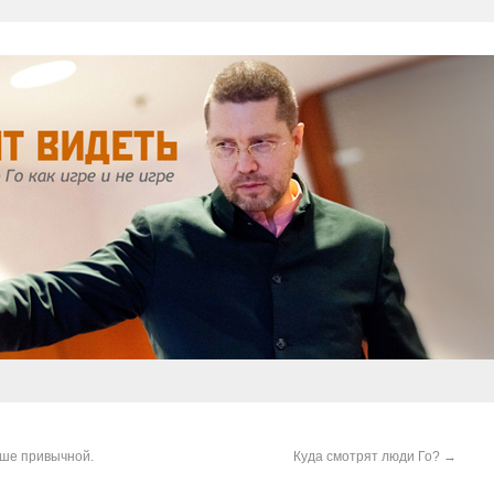
ыше привычной.
Куда смотрят люди Го?
→