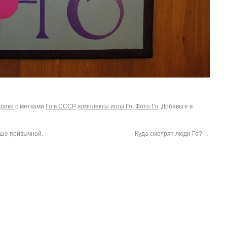
брики
с метками
Го в СССР
,
комплекты игры Го
,
Фото Го
. Добавьте в
ыше привычной.
Куда смотрят люди Го?
→