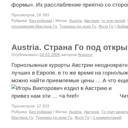
формы». Их расслабление приятно со стор
Просмотров: 16 393
Рубрика:
Без рубрики
|
Метки:
Austria
,
Австрия
,
го для детей
,
похождения Мастера Го
,
Турниры по игре Го
,
Фото Го
|
Добав
Austria. Страна Го под откр
Опубликовано
04.03.2006
автором
Aragorn
Горнолыжные курорты Австрии неоднократн
лучших в Европе, в то же время на горнолы
можно найти приемлемые цены … А что еще
Чи
Просмотров: 12 203
Рубрика:
Без рубрики
|
Метки:
Austria
,
Австрия
,
Го учит видет
Мастера Го
,
Турниры по игре Го
,
Фото Го
|
1 комментарий