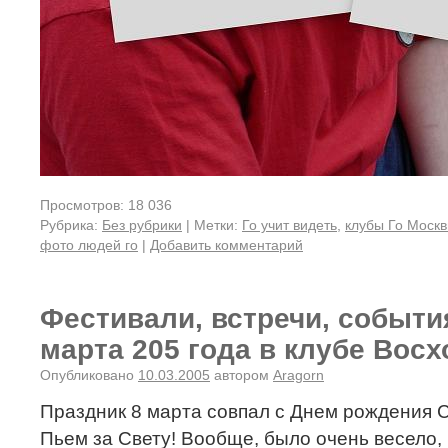
Просмотров: 18 036
Рубрика:
Без рубрики
|
Метки:
Го учит видеть
,
клубы Го Моск
фото людей го
|
Добавить комментарий
Фестивали, встречи, события
марта 205 года в клубе Вос
Опубликовано
10.03.2005
автором
Aragorn
Праздник 8 марта совпал с Днем рождения
Пьем за Свету! Вообще, было очень весело, 