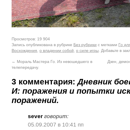
Просмотров: 19 904
Запись опубликована в рубрике
Без рубрики
с метками
Го дл
Восхождения
,
о владении собой
,
о силе игры
. Добавьте в за
←
Мораль Мастера Го. Из невошедшего в
Дзен, демон
телепередачу.
3 комментария:
Дневник бое
И: поражения и попытки ис
поражений.
sever
говорит:
05.09.2007 в 10:41 пп