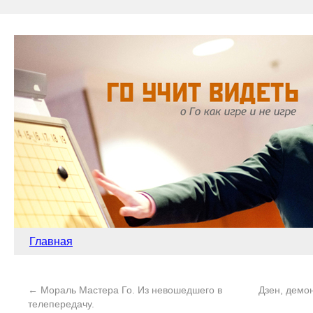
Главная
←
Мораль Мастера Го. Из невошедшего в
Дзен, демон
телепередачу.