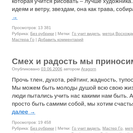
которая учится рисовать – лучше художника.
идеям и ветру, звездам, она как трава, со
→
Просмотров: 13 381
Рубрика:
Без рубрики
|
Метки:
Го учит видеть
,
метод Восхожд
Мастера Го
|
Добавить комментарий
Смех и радость мы приноси
Опубликовано
03.06.2006
автором
Aragorn
Прочь тлен, духота, рейтинг, жадность, тупос
Мы можем быть молоды душой всю свою жиз
люди пытались учить нас какими нам быть. 
просто быть самими собой, мы хотим счасть
далее
→
Просмотров: 19 458
Рубрика:
Без рубрики
|
Метки:
Го учит видеть
,
Мастер Го
,
мет