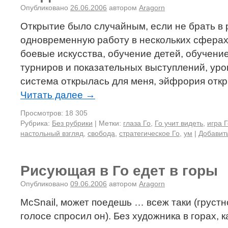
Опубликовано
26.06.2006
автором
Aragorn
Открытие было случайным, если не брать в 
одновременную работу в нескольких сферах 
боевые искусства, обучение детей, обучени
турниров и показательных выступлений, урок
система открылась для меня, эйфрория отк
Читать далее
→
Просмотров: 18 305
Рубрика:
Без рубрики
|
Метки:
глаза Го
,
Го учит видеть
,
игра 
настольный взгляд
,
свобода
,
стратегическое Го
,
ум
|
Добавит
Рисующая в Го едет в горы
Опубликовано
09.06.2006
автором
Aragorn
McSnail, может поедешь … всеж таки (грустн
голосе спросил он). Без художника в горах, к