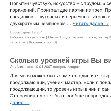
Попытки чувствую, искусство – с трудом. 5 с
поражений. Проиграл две партии из трех. П
поединков – шуточных и серьезных. Играю с
двухкратным чемпионом …
Читать далее
→
Просмотров: 19 904
Рубрика:
Без рубрики
|
Метки:
Го для черных поясов
,
метод 
силе игры
|
Комментарии (3)
Сколько уровней игры Вы ви
Опубликовано
10.04.2007
автором
Aragorn
Для меня может быть заметен один из четы
продолжающий, ученик, мастер. Если я понял,
продолжающий, то уровень игры в чин и сан
Эта разница может быть вообще непреодол
далее
→