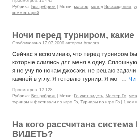
Просмотров: 12 443
Рубрика:
Без рубрики
|
Метки:
мастер
,
метод Восхождения
,
у
комментарий
Ночи перед турниром, какие
Опубликовано
17.07.2006
автором
Aragorn
Сейчас я вспоминаю, что перед турниром бы
которые слились для меня в одну. Сплошну
я не учу по ночам джосэки, не решаю задачи
камней в углу. Я готовлю турнир. Я мог …
Чи
Просмотров: 12 128
Рубрика:
Без рубрики
|
Метки:
Го учит видеть
,
Мастер Го
,
мет
турниры и фестивали по игре Го
,
Турниры по игре Го
|
1 ком
На кого рассчитана система
ВИДЕТЬ?