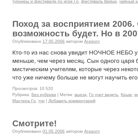
турниры и фестивали по игре Го
,
фестиваль Вейци
,
чайный к
Поход за восприятием 2006
возможность будет. Но в 200
Опубликовано
17.05.2006
автором
Aragorn
Кто-то из нас снова увидит НОЧНОЕ НЕБО уж
меньше, чем через месяц. Сын одного царя 
мистическим учителям, которые через неко
что уже ничему больше не могут научить ег
Просмотров: 10 520
Рубрика:
Без рубрики
|
Метки:
выезд
,
Го учит видеть
,
Крым
,
м
Мастера Го
,
тур
|
Добавить комментарий
Смотрите!
Опубликовано
01.05.2006
автором
Aragorn